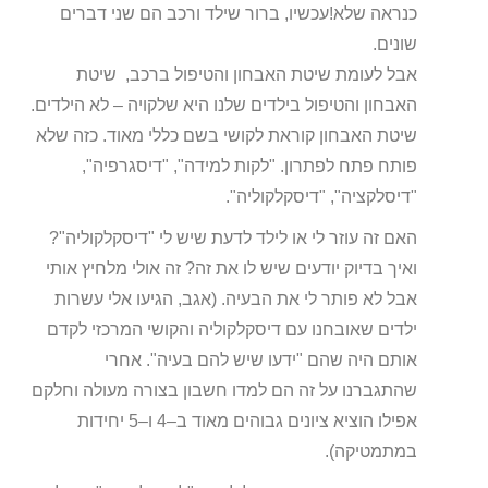
כנראה שלא!עכשיו, ברור שילד ורכב הם שני דברים
שונים.
אבל לעומת שיטת האבחון והטיפול ברכב, שיטת
האבחון והטיפול בילדים שלנו היא שלקויה – לא הילדים.
שיטת האבחון קוראת לקושי בשם כללי מאוד. כזה שלא
פותח פתח לפתרון. "לקות למידה", "דיסגרפיה",
"דיסלקציה", "דיסקלקוליה".
האם זה עוזר לי או לילד לדעת שיש לי "דיסקלקוליה"?
ואיך בדיוק יודעים שיש לו את זה? זה אולי מלחיץ אותי
אבל לא פותר לי את הבעיה. (אגב, הגיעו אלי עשרות
ילדים שאובחנו עם דיסקלקוליה והקושי המרכזי לקדם
אותם היה שהם "ידעו שיש להם בעיה". אחרי
שהתגברנו על זה הם למדו חשבון בצורה מעולה וחלקם
אפילו הוציא ציונים גבוהים מאוד ב–4 ו–5 יחידות
במתמטיקה).