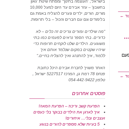
בישראל', 'העוצמה בחינוך' ומפתח שיטת 'גאון
בחשבון' – עזר אבירם עד היום למעל 10,000
מורים, הורים, ילדים ונערים להצליח באמת גם
וד ←
בלימודים וגם עם חברים והכול – בלי תרופות.
"מה שילדים ומורים צריכים זה כלים – לא
…
כדורים. בתי הספר נראים לפעמים כמו בתי
משוגעים. הילדים שלנו לוקחים תרופות כדי
שיהיו שקטים במקום שנלמד אותם איך
פעם
ללמוד, איך להתנהג ואיך להצליח בחיים."
האתר משויך לחברת אבירם היכל כתובת
פנחס 78 רמת גן, המרכז 5227517 ישראל ,
וד ←
טלפון 054-442-9422
פוסטים אחרונים
הפרעת קשב וריכוז – הפרעת המאה!
איך לארגן את הילדים בבוקר בלי כעסים
ועצבים ובלי… איחורים!
5 בעיות שלא מספרים להורים בנוגע